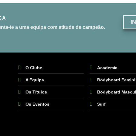
CA
I
unta-te a uma equipa com atitude de campeão.
O Clube
Academia
A Equipa
Bodyboard Femin
Os Títulos
Bodyboard Mascul
Os Eventos
Surf