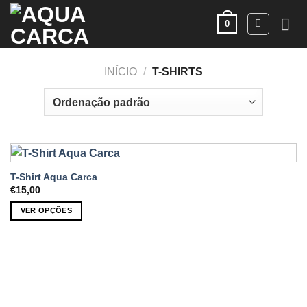
Skip
0
to
content
INÍCIO
/
T-SHIRTS
T-Shirt Aqua Carca
€
15,00
VER OPÇÕES
This
product
has
multiple
variants.
The