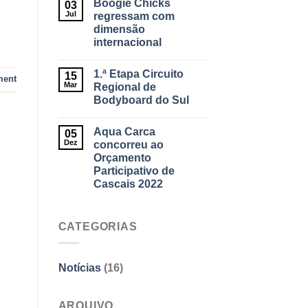
Boogie Chicks
03
Jul
regressam com
dimensão
internacional
1.ª Etapa Circuito
15
ment
Mar
Regional de
Bodyboard do Sul
Aqua Carca
05
Dez
concorreu ao
Orçamento
Participativo de
Cascais 2022
CATEGORIAS
Notícias
(16)
ARQUIVO