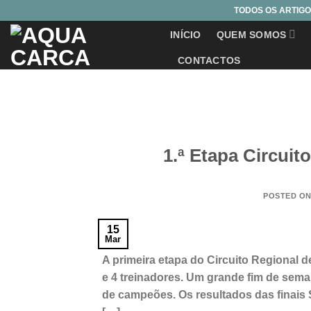
Skip
TODOS OS ARTIGO
to
INÍCIO
QUEM SOMOS
content
CONTACTOS
1.ª Etapa Circui
POSTED O
15
Mar
A primeira etapa do Circuito Regional 
e 4 treinadores. Um grande fim de sema
de campeões. Os resultados das finais Su