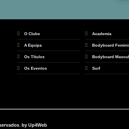
O Clube
Academia
A Equipa
Bodyboard Femin
Os Títulos
Bodyboard Mascul
Os Eventos
Surf
eservados. by
Up4Web